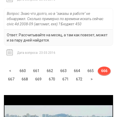
Вопрос: Знаю что долго, но в "заказы в работе" не
обнаружил. Сколько примерно по времени искать сейчас
civic 4d 2008-09 (автомат, exe) ? Бюджет 450
Ответ: Рассчитывайте на месяц, а там как повезет, может
и за пару дней найдется.
Дата вопроса: 23.03.2016
Previous
<
660
661
662
663
664
665
666
Next
667
668
669
670
671
672
>