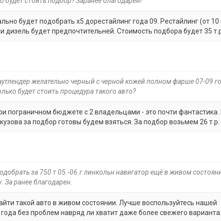
о будет стоить подбор? Заранее благодарен!
ально будет подобрать х5 дорестайлинг года 09. Рестайлинг (от 10
ти дизель будет предпочтительней. Стоимость подбора будет 35 т.р
 аутлендер желательно черный с черной кожей полном фарше 07-09 г
олько будет стоить процедура такого авто?
при пограничном бюджете с 2 владельцами - это почти фантастика.
кузова за подбор готовы будем взяться. За подбор возьмем 26 т.р.
подобрать за 750 т 05.-06.г линкольн навигатор ещё в живом состоян
. За ранее благодарен.
айти такой авто в живом состоянии. Лучше воспользуйтесь нашей
 года без проблем навряд ли хватит даже более свежего варианта