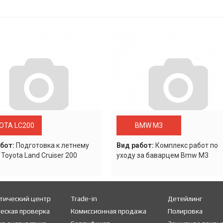
OTA LC200
BMW M3
бот:
Подготовка к летнему
Вид работ:
Комплекс работ по
 Toyota Land Cruiser 200
уходу за баварцем Bmw M3
тический центр
Trade-in
Детейлинг
еская проверка
Комиссионная продажа
Полировка