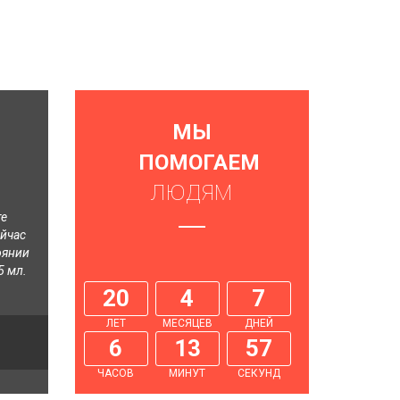
Next
МЫ
ПОМОГАЕМ
ЛЮДЯМ
те
ейчас
оянии
5 мл.
20
4
7
ЛЕТ
МЕСЯЦЕВ
ДНЕЙ
6
13
58
ЧАСОВ
МИНУТ
СЕКУНД