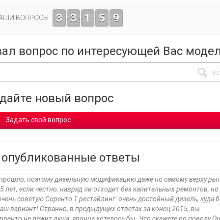
3
3
1
5
9
ВАШИ ВОПРОСЫ
вал вопрос по интересующей Вас моде
адайте новый вопрос
Задать свой вопрос
 опубликованные ответы
е прошло, поэтому дизельную модификацию даже по самому верху рын
5 лет, если честно, навряд ли отходит без капитальных ремонтов, но 
очень советую Соренто 1 рестайлинг: очень достойный дизель, куда 
аш вариант! Странно, в предыдущих ответах за конец 2015, вы
ренто не лежит душа, японца хотелось бы. Что скажете по поводу Ou