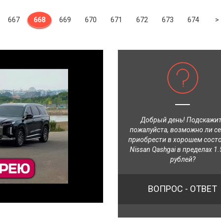
667
668
669
670
671
672
673
674
>
Добрый день! Подскажи
пожалуйста, возможно ли с
приобрести в хорошем сост
Nissan Qashgai в пределах 1.
рублей?
ВОПРОС - ОТВЕТ