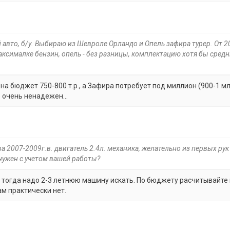
 авто, б/у. Выбираю из Шевроле Орландо и Опель зафира турер. От 2
максималке бензин, опель - без разницы, комплектацию хотя бы сред
на бюджет 750-800 т.р., а Зафира потребует под миллион (900-1 мл
о очень ненадежен...
 2007-2009г.в. двигатель 2.4л. механика, желательно из первых рук 
нужен с учетом вашей работы?
 - тогда надо 2-3 летнюю машину искать. По бюджету расчитывайте
ам практически нет.