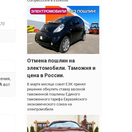
Competizione и Essesse.
 70
Отмена пошлин на
электомобили. Таможня и
цена в России.
нения,
А вот
В марте месяце совет ЕЭК принял
решение обнулить ставку ввозной
таможенной пошлины Единого
таможенного тарифа Евразийского
экономического союза на
электромобили.
й