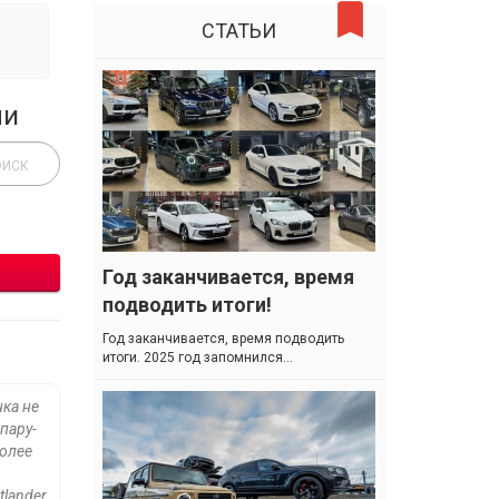
СТАТЬИ
ли
Год заканчивается, время
подводить итоги!
Год заканчивается, время подводить
итоги. 2025 год запомнился...
ка не
пару-
более
tlander