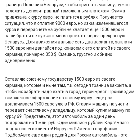
границы Польши и Беларуси, чтобы пригнать машину, нужно
положить депозит равный таможенным платежам. Сумма
привязана к курсу евро, но платится в рублях. Получается
ситуация, что я оплатил 9000 евро, но из-за изменившегося
курса в перерасчете на рубли не хватает еще 1500 евро и
наши братья не пускают меня проехать через прекрасную
Беларусь. Для движения дальше есть два варианта, заплати
1500 евро или двигайся под конвоем с его оплатой из своего
кармана, примерно 350 $. Смешно, грустно и обидно
одновременно.
Оставляю союзному государству 1500 евро из своего
кармана, которые и ныне там, т.к. сегодня граница закрыта, а
чтобы их забрать надо ехать в город герой Брест. Производим
таможенное оформление по новому курсу - еще раз
доплачиваем 1500 евро уже в РФ. Ставим машину на учет и
передает счастливому владельцу, который купил машину по
курсу 69. Представьте, этот автомобиль за один день
подорожал на 1 млн. руб. Один миллион рублей, Карл! Благо
не для нашего клиента! Happy end! Имеем в портфолио
ПодборАвто еще один редкий для России автомобиль - это