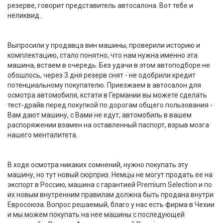
резерве, говорит представитель автосалона. Вот тебе и
неликвид.
Выпросили у продавца вин машины, проверили историю и
комплектацию, стало понятно, что нам нужна именно эта
машина, встаем в очередь. Без удачи в этом автоподборе не
обошлось, через 3 дня резерв снят - не одобрили кредит
потенциальному покупателю. Приезжаем в автосалон для
осмотра автомобиля, кстати в Германии вы можете сделать
тест-драйв перед покупкой по дорогам общего пользования -
Вам дают машину, с Вами не едут, автомобиль в вашем
распоряжении взамен на оставленный паспорт, взрыв мозга
нашего менталитета.
В ходе осмотра никаких сомнений, нужно покупать эту
машину, но тут новый сюрприз. Немцы не могут продать ее на
экспорт в Россию, машина с гарантией Premium Selection и по
их новым внутренним правилам должна быть продана внутри
Евросоюза. Вопрос решаемый, благо у нас есть фирма в Чехии
и мы можем покупать на нее машины с последующей