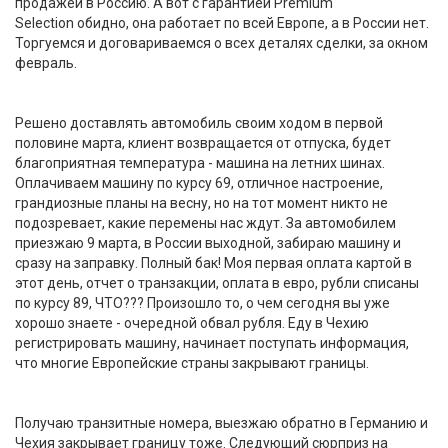
продажей в Россию. А вот с гарантией Premium
Selection обидно, она работает по всей Европе, а в России нет.
Торгуемся и договариваемся о всех деталях сделки, за окном
февраль.
Решено доставлять автомобиль своим ходом в первой
половине марта, клиент возвращается от отпуска, будет
благоприятная температура - машина на летних шинах.
Оплачиваем машину по курсу 69, отличное настроение,
грандиозные планы на весну, но на тот момент никто не
подозревает, какие перемены нас ждут. За автомобилем
приезжаю 9 марта, в России выходной, забираю машину и
сразу на заправку. Полный бак! Моя первая оплата картой в
этот день, отчет о транзакции, оплата в евро, рубли списаны
по курсу 89, ЧТО??? Произошло то, о чем сегодня вы уже
хорошо знаете - очередной обвал рубля. Еду в Чехию
регистрировать машину, начинает поступать информация,
что многие Европейские страны закрывают границы.
Получаю транзитные номера, выезжаю обратно в Германию и
Чехия закрывает границу тоже. Следующий сюрприз на