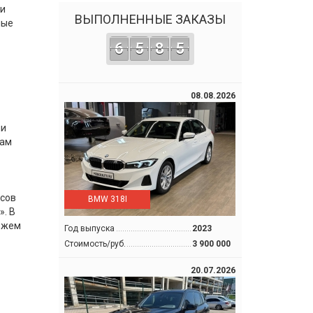
ти
ВЫПОЛНЕННЫЕ ЗАКАЗЫ
мые
6
5
8
5
08.08.2026
ми
там
рсов
BMW 318I
». В
можем
Год выпуска
2023
Стоимость/руб.
3 900 000
20.07.2026