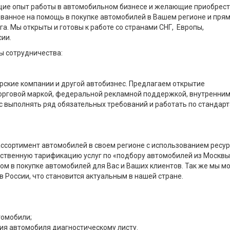
щие опыт работы в автомобильном бизнесе и желающие приобрес
ованное на помощь в покупке автомобилей в Вашем регионе и пря
а. Мы открыты и готовы к работе со странами СНГ, Европы,
ии.
ы сотрудничества:
рские компании и другой автобизнес. Предлагаем открытие
 торговой маркой, федеральной рекламной поддержкой, внутренни
ас выполнять ряд обязательных требований и работать по стандар
ссортимент автомобилей в своем регионе с использованием ресу
бственную тарификацию услуг по «подбору автомобилей из Москвы
м в покупке автомобилей для Вас и Ваших клиентов. Так же мы 
 России, что становится актуальным в нашей стране.
томобили;
ия автомобиля диагностическому листу.