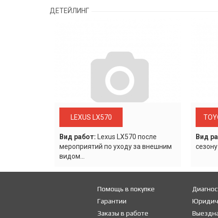
ДЕТЕЙЛИНГ
LEXUS LX570
TOY
Вид работ:
Lexus LХ570 после
Вид ра
мероприятий по уходу за внешним
сезону
видом...
Помощь в покупке
Диагнос
Гарантии
Юридич
Заказы в работе
Выездна