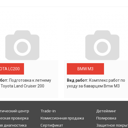
OTA LC200
BMW M3
бот:
Подготовка к летнему
Вид работ:
Комплекс работ по
 Toyota Land Cruiser 200
уходу за баварцем Bmw M3
тический центр
Trade-in
Детейлинг
еская проверка
Комиссионная продажа
Полировка
я диагностика
Сертификат
Защитное покры