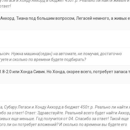
у Легаси и Хонду Аккорд в бюджет 450т.р. Реально ли найти живые и
ответ!
и Аккорд. Тиана под большим вопросом, Легасей немного, а живых 
ысяч. Нужна машина(седан) на автомате, не ломучая, достаточно
уете и сколько по времени будете подбирать?
.8-2.0 или Хонда Сивик. Но Хонда, скорее всего, потребует запаса 
а, Субару Легаси и Хонду Аккорд в бюджет 450т.р. Реально ли найти
сибо за ответ! Ответ: Здравствуйте. Реальней всего будет найти Аккор
ивых еще меньше. Год получится от 04. Спасибо за ответ! Такой еще
ного ли он потребует вложений? И сколько по времени вы будете его