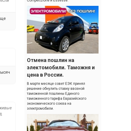
 если
Competizione и Essesse.
еще
Отмена пошлин на
электомобили. Таможня и
тысяч
цена в России.
В марте месяце совет ЕЭК принял
решение обнулить ставку ввозной
таможенной пошлины Единого
таможенного тарифа Евразийского
экономического союза на
 живые
электромобили.
д.