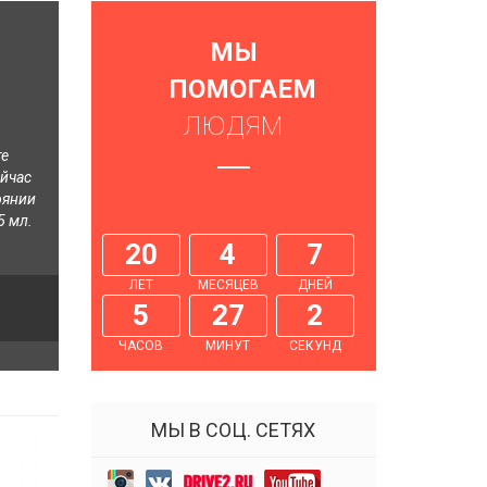
МЫ
ПОМОГАЕМ
ЛЮДЯМ
те
ейчас
оянии
5 мл.
20
4
7
ЛЕТ
МЕСЯЦЕВ
ДНЕЙ
5
27
3
ЧАСОВ
МИНУТ
СЕКУНД
МЫ В СОЦ. СЕТЯХ