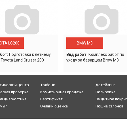
OTA LC200
BMW M3
бот:
Подготовка к летнему
Вид работ:
Комплекс работ по
 Toyota Land Cruiser 200
уходу за баварцем Bmw M3
тический центр
Trade-in
Детейлинг
еская проверка
Комиссионная продажа
Полировка
я диагностика
Сертификат
Защитное покры
 мы?
Онлайн оценка
Пошив салонов