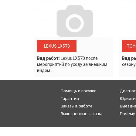
LEXUS LX570
TOY
Вид работ:
Lexus LХ570 после
Вид ра
мероприятий по уходу за внешним
сезону
видом...
Помощь в покупке
Диагнос
Гарантии
Юридич
Заказы в работе
Выездна
Выполненные заказы
Почему