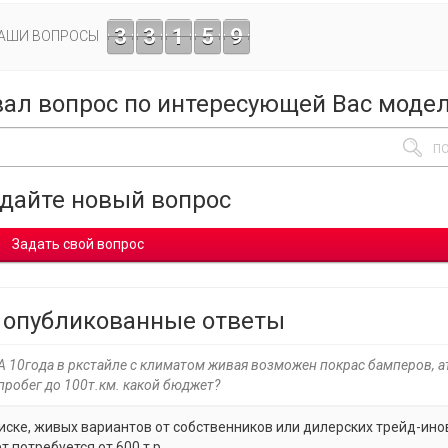
3
3
1
5
9
ВАШИ ВОПРОСЫ
вал вопрос по интересующей Вас моде
адайте новый вопрос
Задать свой вопрос
 опубликованные ответы
 10года в ркстайле с климатом живая возможен покрас бамперов, 
пробег до 100т.км. какой бюджет?
иске, живых вариантов от собственников или дилерских трейд-ино
 потребуется от 600 т.р.