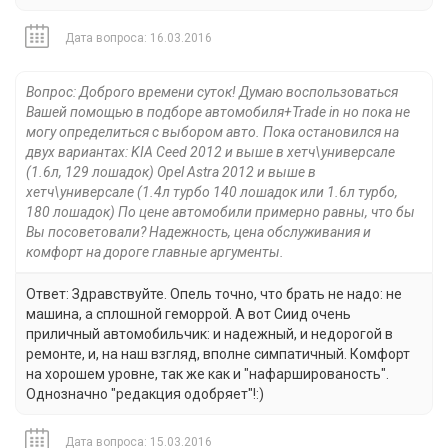
Дата вопроса: 16.03.2016
Вопрос: Доброго времени суток! Думаю воспользоваться
Вашей помощью в подборе автомобиля+Trade in но пока не
могу определиться с выбором авто. Пока остановился на
двух вариантах: KIA Ceed 2012 и выше в хетч\универсале
(1.6л, 129 лошадок) Opel Astra 2012 и выше в
хетч\универсале (1.4л турбо 140 лошадок или 1.6л турбо,
180 лошадок) По цене автомобили примерно равны, что бы
Вы посоветовали? Надежность, цена обслуживания и
комфорт на дороге главные аргументы.
Ответ: Здравствуйте. Опель точно, что брать не надо: не
машина, а сплошной геморрой. А вот Сиид очень
приличный автомобильчик: и надежный, и недорогой в
ремонте, и, на наш взгляд, вполне симпатичный. Комфорт
на хорошем уровне, так же как и "нафаршированость".
Однозначно "редакция одобряет"!:)
Дата вопроса: 15.03.2016