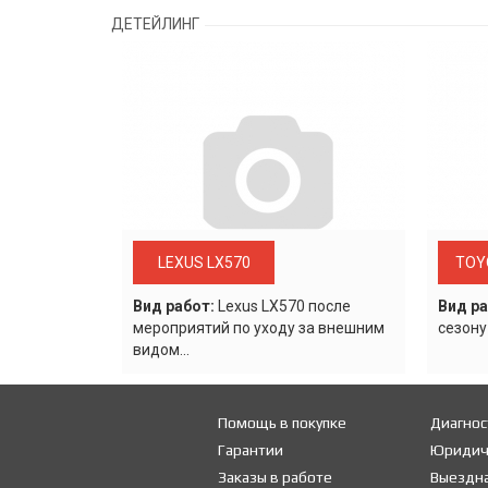
ДЕТЕЙЛИНГ
LEXUS LX570
TOY
Вид работ:
Lexus LХ570 после
Вид ра
мероприятий по уходу за внешним
сезону
видом...
Помощь в покупке
Диагнос
Гарантии
Юридич
Заказы в работе
Выездна