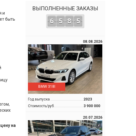
ВЫПОЛНЕННЫЕ ЗАКАЗЫ
я и
жет быть
6
5
8
5
08.08.2026
й
ницу
BMW 318I
Год выпуска
2023
егом,
Стоимость/руб.
3 900 000
еских
20.07.2026
цену на