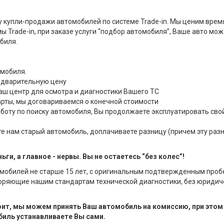
 купли-продажи автомобилей по системе Trade-in. Мы ценим врем
ы Trade-in, при заказе услуги “подбор автомобиля”, Ваше авто мо
биля.
мобиля.
едварительную цену
наш центр для осмотра и диагностики Вашего ТС
рты, мы договариваемся о конечной стоимости
аботу по поиску автомобиля, Вы продолжаете эксплуатировать сво
е нам старый автомобиль, доплачиваете разницу (причем эту раз
ги, а главное - нервы. Вы не остаетесь “без колес”!
мобилей не старше 15 лет, с оригинальным подтвержденным проб
воряющие нашим стандартам технической диагностики, без юридич
роит, мы можем принять Ваш автомобиль на комиссию, при этом 
иль устанавливаете Вы сами.