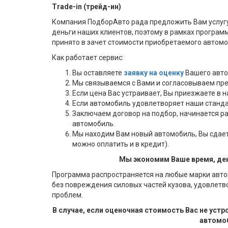
Trade-in (трейд-ин)
Компания ПодборАвто рада предложить Вам услугу
деньги наших клиентов, поэтому в рамках программ
принято в зачет стоимости приобретаемого автомо
Как работает сервис:
Вы оставляете
заявку на оценку
Вашего авто
Мы связываемся с Вами и согласовываем пр
Если цена Вас устраивает, Вы приезжаете в 
Если автомобиль удовлетворяет наши станда
Заключаем договор на подбор, начинается р
автомобиль.
Мы находим Вам новый автомобиль, Вы сдает
можно оплатить и в кредит).
Мы экономим Ваше время, день
Программа распространяется на любые марки авто
без повреждения силовых частей кузова, удовлет
проблем.
В случае, если оценочная стоимость Вас не уст
автомоб