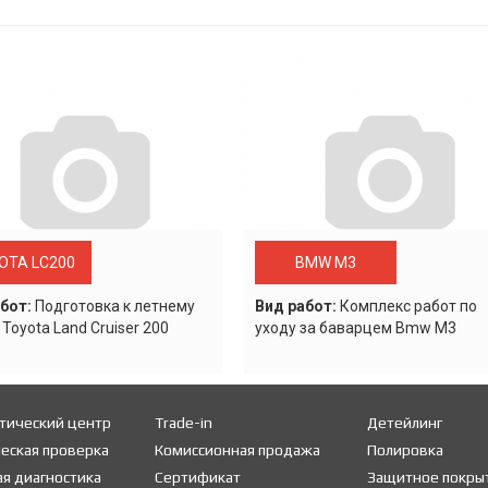
OTA LC200
BMW M3
бот:
Подготовка к летнему
Вид работ:
Комплекс работ по
 Toyota Land Cruiser 200
уходу за баварцем Bmw M3
тический центр
Trade-in
Детейлинг
еская проверка
Комиссионная продажа
Полировка
я диагностика
Сертификат
Защитное покры