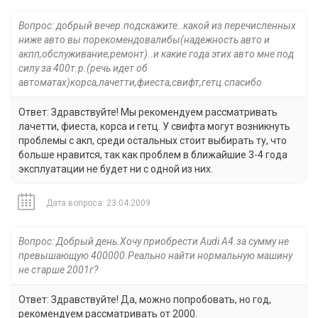
Вопрос: добрый вечер.подскажите..какой из перечисленных
ниже авто вы порекомендовалибы(надежность авто и
акпп,обслуживание,ремонт)..и какие года этих авто мне под
силу за 400т.р.(речь идет об
автоматах)корса,лачетти,фиеста,свифт,гетц.спасибо
Ответ: Здравствуйте! Мы рекомендуем рассматривать
лачетти, фиеста, корса и гетц. У свифта могут возникнуть
проблемы с акп, среди остальных стоит выбирать ту, что
больше нравится, так как проблем в ближайшие 3-4 года
эксплуатации не будет ни с одной из них.
Дата вопроса: 23.04.2009
Вопрос: Добрый день.Хочу приобрести Audi А4.за сумму не
превышающую 400000.Реально найти нормальную машину
не старше 2001г?
Ответ: Здравствуйте! Да, можно попробовать, но год,
рекомендуем рассматривать от 2000.