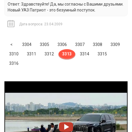
Ответ: Здравствуйте! Да, мы согласны с Вашими друзьями.
Новый УАЗ Патриот - это безумный поступок.
Дата вопроса: 23.04.2009
Previous
<
3304
3305
3306
3307
3308
3309
3310
3311
3312
3313
3314
3315
3316