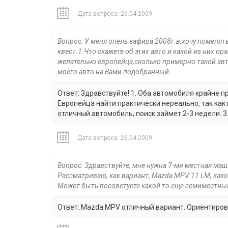
Дата вопроса: 26.04.2009
Вопрос: У меня опель зафира 2008г.в,хочу поменят
квест.1.Что скажете об этих авто и какой из них п
желательно европейца,сколько примерно такой авт
моего авто на Вами подобранный.
Ответ: Здравствуйте! 1. Оба автомобиля крайне п
Европейца найти практически нереально, так как
отличный автомобиль, поиск займет 2-3 недели. 3
Дата вопроса: 26.04.2009
Вопрос: Здравствуйте, мне нужна 7-ми местная маш
Рассматриваю, как вариант, Маzda MPV 11 LM, како
Может быть посоветуете какой то еще семиместный
Ответ: Маzda MPV отличный вариант. Ориентирово