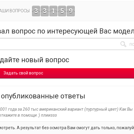
3
3
1
5
9
ВАШИ ВОПРОСЫ
вал вопрос по интересующей Вас моде
адайте новый вопрос
Задать свой вопрос
 опубликованные ответы
 2001 года за 260 тыс американский вариант (пурпурный цвет) Как Вы
откажите в помощи :) плииззз
отреть. А результат без осмотра Вам смогут дать только, пожалуй,