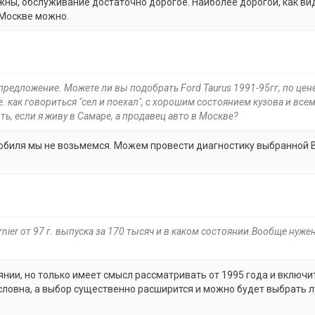
ны, обслуживание достаточно дорогое. Наиболее дорогой, как ви
 Москве можно.
предложение. Можете ли вы подобрать Ford Taurus 1991-95гг, по цен
е. как говориться "сел и поехал", с хорошим состоянием кузова и все
, если я живу в Самаре, а продавец авто в Москве?
омобиля мы не возьмемся. Можем провести диагностику выбранной 
nier от 97 г. выпуска за 170 тысяч и в каком состоянии.Вообще нуже
янии, но только имеет смысл рассматривать от 1995 года и включит
условна, а выбор существенно расширится и можно будет выбрать 