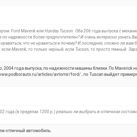
ром: Ford Maverik или Hunday Tucson. Оба 206 года выпуска с механи
в по надежности более предпочтителен? И очень интересно узнать В
нравиться, что не нравиться и почему? И последнее, сложно ли вам 
если Maverik, то только черный; если Tucson, то просто темный. Зар
о, 2004 года выпуска, по надежности машины близки. По Maverick 
w.podborauto.ru/articles/avtomir/ford/ , по Tuscan выйдет пример
02 года (в пределах 1200 р.) реально ли выбрать в отличном состоян
дем отличный автомобиль.