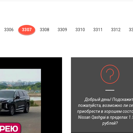
3306
3307
3308
3309
3310
3311
3312
3
Добрый день! Подскажи
пожалуйста, возможно ли с
приобрести в хорошем сост
Nissan Qashgai в пределах 1.
рублей?