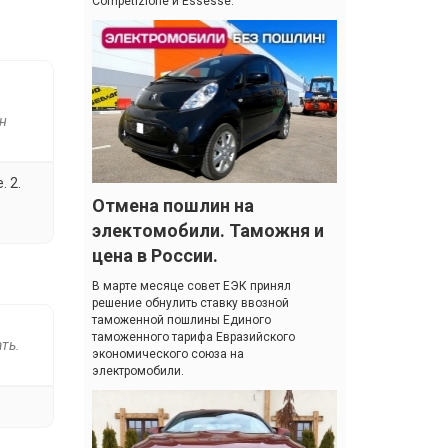
Competizione и Essesse.
н
. 2.
Отмена пошлин на
электомобили. Таможня и
цена в России.
В марте месяце совет ЕЭК принял
решение обнулить ставку ввозной
таможенной пошлины Единого
таможенного тарифа Евразийского
ть.
экономического союза на
электромобили.