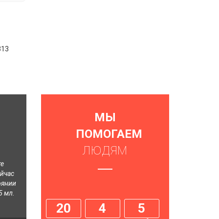
313
МЫ
ПОМОГАЕМ
ЛЮДЯМ
те
ейчас
оянии
5 мл.
20
4
5