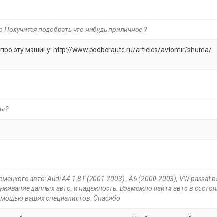
тр Получится подобрать что нибудь приличное ?
про эту машину: http://www.podborauto.ru/articles/avtomir/shuma/
ты?
ецкого авто: Audi A4 1.8T (2001-2003) , A6 (2000-2003), VW passat b
луживание данных авто, и надежность. Возможно найти авто в состо
помощью ваших специалистов. Спасибо