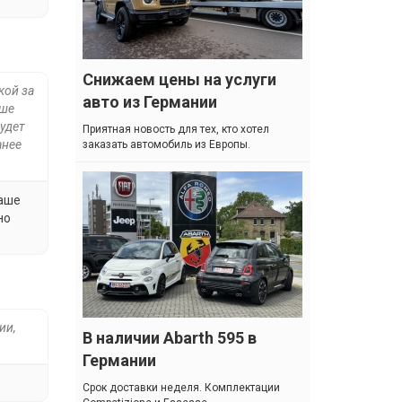
Снижаем цены на услуги
кой за
авто из Германии
аше
будет
Приятная новость для тех, кто хотел
анее
заказать автомобиль из Европы.
наше
но
ии,
В наличии Abarth 595 в
Германии
Cрок доставки неделя. Комплектации