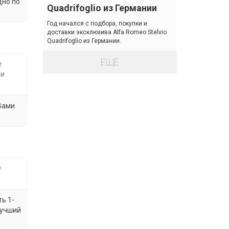
дно по
Quadrifoglio из Германии
Год начался с подбора, покупки и
доставки эксклюзива Alfa Romeo Stelvio
Quadrifoglio из Германии.
ЕЩЁ
е
ми
Вами
н
ь 1-
лучший