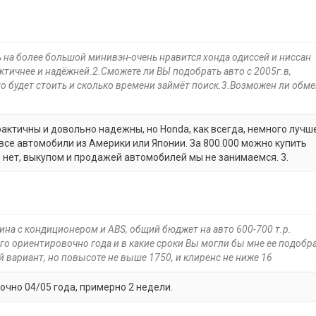
ь на более большой минивэн-очень нравится хонда одиссей и ниссан
рактичнее и надёжней.2.Сможете ли ВЫ подобрать авто с 2005г.в,
о будет стоить и сколько времени займёт поиск.3.Возможен ли обме
рактичны и довольно надежны, но Honda, как всегда, немного лучше
 все автомобили из Америки или Японии. За 800.000 можно купить
. нет, выкупом и продажей автомобилей мы не занимаемся. 3.
ина с кондиционером и АВS, общий бюджет на авто 600-700 т.р.
го ориентировочно года и в какие сроки Вы могли бы мне ее подобра
 вариант, но повысоте не выше 1750, и клиренс не ниже 16
чно 04/05 года, примерно 2 недели.