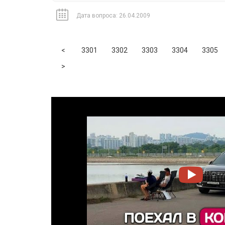
Дата вопроса: 26.04.2009
Previous
<
3301
3302
3303
3304
3305
Next
>