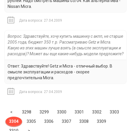
рублей. Надо смотреть машины 03/04. Как альтернатива -
Nissan Micra.
Дата вопроса: 27.04.2009
Вопрос: Здравствуйте, хочу купить машинку с акпп, не старше
2005 года, бюджет 350 т.р. Рассматриваю Getz и Micra.
Какую из этих машин лучше взять (в смысле эксплуатации и
расходов)? Может вы еще какие-нибудь модели предложите?
Ответ: Здравствуйте! Getz и Micra - отличный выбор. В
смысле эксплуатации и расходов - скорее
предпочтительна Micra.
Дата вопроса: 27.04.2009
Previous
<
3298
3299
3300
3301
3302
3303
3304
3305
3306
3307
3308
3309
Next
3310
>