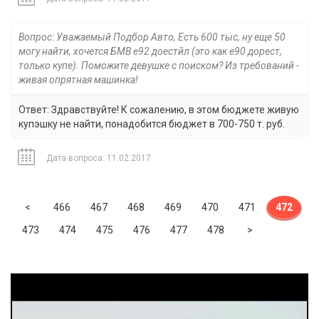
Вопрос: Уважаемый Подбор Авто, Есть 600 тыс, ну еще 50
могу найти, хочется БМВ е92 доестйл (это как е90 дорест,
только купе). Поможите девушке с поиском? Из требований -
живая опрятная машинка!
Ответ: Здравствуйте! К сожалению, в этом бюджете живую
купэшку не найти, понадобится бюджет в 700-750 т. руб.
Дата вопроса: 11.02.2017
Previous
<
466
467
468
469
470
471
472
Next
473
474
475
476
477
478
>