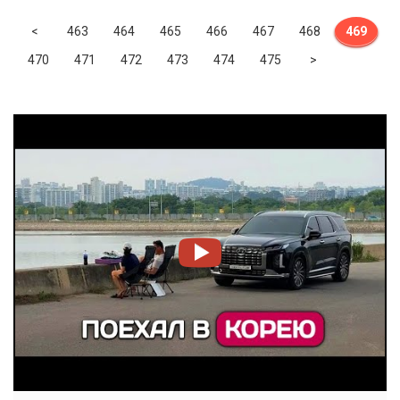
Previous
<
463
464
465
466
467
468
469
Next
470
471
472
473
474
475
>