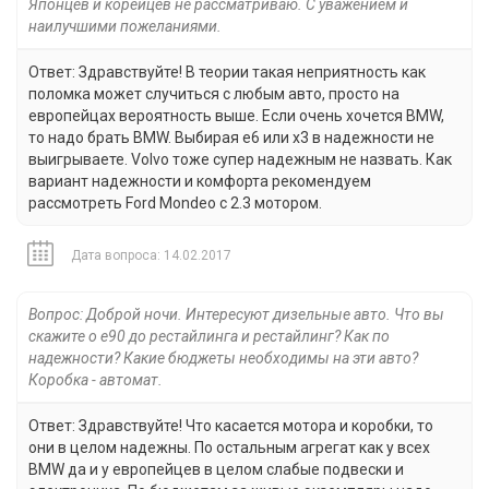
Японцев и корейцев не рассматриваю. С уважением и
наилучшими пожеланиями.
Ответ: Здравствуйте! В теории такая неприятность как
поломка может случиться с любым авто, просто на
европейцах вероятность выше. Если очень хочется BMW,
то надо брать BMW. Выбирая e6 или x3 в надежности не
выигрываете. Volvo тоже супер надежным не назвать. Как
вариант надежности и комфорта рекомендуем
рассмотреть Ford Mondeo с 2.3 мотором.
Дата вопроса: 14.02.2017
Вопрос: Доброй ночи. Интересуют дизельные авто. Что вы
скажите о е90 до рестайлинга и рестайлинг? Как по
надежности? Какие бюджеты необходимы на эти авто?
Коробка - автомат.
Ответ: Здравствуйте! Что касается мотора и коробки, то
они в целом надежны. По остальным агрегат как у всех
BMW да и у европейцев в целом слабые подвески и