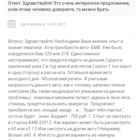
Ответ: Здравствуйте! Это очень интересное предложение,
если этому человеку доверяете, то можно брать.
Дата вопроса: 14.02.2017
Вопрос: Здравствуйте! Необходимо Ваше мнение, опыт и
знание тематики. Хочу приобрести авто- БМВ. Уже было
определился бмв 320 или 318. Единственное
настораживает, что придется ездить на дальняк ( дорога
приличная) раза 2 в год зимой или летом ( около 1 тыс верст
в одну сторону) и раз на юга. Остальное время авто
выходного дня - Московский регион. И учитывая
капризность данного авто, как к топливу, наличие глюков
электрики (Вы также неоднократно указывали на данные
проблемы) , знакомые механики пугают, уедешь в свои леса ,
станешь, придется вызывать эвакуатор. Предлагают
приобрести кио, хюндай, мазду... и... "будет тебе счастье",
хотя не будет...знаю. Бюджет - 700 руб. 1. Стоит ли смотреть
в сторону БМВ 320? 2. Как вариант может быть рассмотреть
е 60 или х3.? 3.Или смотреть на другие авто? Например,
Вольво s60. 4. Или есть другие варианты из немчуры.