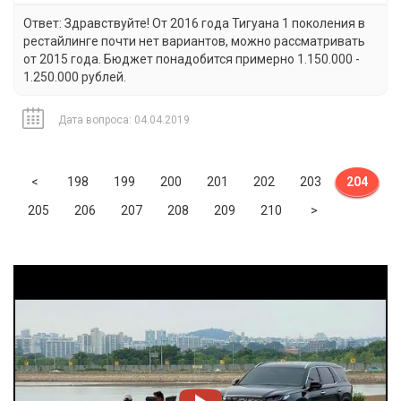
Ответ: Здравствуйте! От 2016 года Тигуана 1 поколения в
рестайлинге почти нет вариантов, можно рассматривать
от 2015 года. Бюджет понадобится примерно 1.150.000 -
1.250.000 рублей.
Дата вопроса: 04.04.2019
Previous
<
198
199
200
201
202
203
204
Next
205
206
207
208
209
210
>