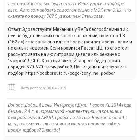
ласточкой, и сколько будут стоить Ваши услуги в подборе
авто. Авто согу забрать самостоятельно с МСК или СПБ. Что
скажете по поводу СС? С уважением Станислав.
Ответ: Здравствуйте! Механика у ВАГа беспроблемная и с
ней не будет никаких внезапных вложений, но мотор 1.8
(152 лс) с которым она идет в паре страдает масложором и
не сильно надежен. Если нравится Пассат ЦЦ, то его стоит
рассматривать на 2-х литровом дизеле или бензине с
"мокрой" ДСГ 6. Хороший "живой" дорест будет стоить
порядка 570-670 тысяч рублей. Наши цены и что входит в
подбор: https://podborauto.ru/page/ceny_na_podbor
Дата вопроса: 08.04.2019
Вопрос: Добрый день! Интересует Джип Чероки KL 2014 года
бензин, 2,4 л. в нормальной комплектации, на ксеноне, с
беспроблемной АКПП, пробег до 75 тыс. Бюджет около 1,1
млн., возьметесь ли за поиск и сколько времени займет
время подбора? Спасибо!