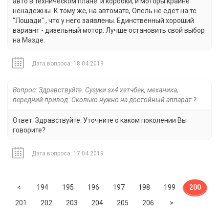
авто в техническом плане: и коробки, и моторы крайне
ненадежны. К тому же, на автомате, Опель не едет на те
"Лошади" , что у него заявлены. Единственный хороший
вариант - дизельный мотор. Лучше остановить свой выбор
на Мазде.
Дата вопроса: 18.04.2019
Вопрос: Здравствуйте. Сузуки sx4 хетчбек, механика,
передний привод. Сколько нужно на достойный аппарат ?
Ответ: Здравствуйте. Уточните о каком поколении Вы
говорите?
Дата вопроса: 17.04.2019
Previous
<
194
195
196
197
198
199
200
Next
201
202
203
204
205
206
>