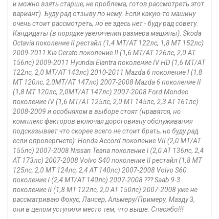
и можно взять старше, не проблема, готов рассмотреть этот
вариант). Буду рад отзыву по нему. Если какую-то машину
очень стоит рассмотреть, но ее здесь нет - буду рад совету.
Кандидаты (в порядке увеличения размера машины): Skoda
Octavia поколение II рестайл (1,4 МТ/АТ 122лс, 1,8 МТ 152лс)
2009-2011 Kia Cerato поколение II (1,6 МТ/АТ 126лс, 2,0 АТ
156лс) 2009-2011 Hyundai Elantra поколение IV HD (1,6 МТ/АТ
122лс, 2,0 МТ/АТ 143лс) 2010-2011 Mazda 6 поколение I (1,8
МТ 120лс, 2,0МТ/АТ 147лс) 2007-2008 Mazda 6 поколение II
(1,8 МТ 120лс, 2,0МТ/АТ 147лс) 2007-2008 Ford Mondeo
поколение IV (1,6 МТ/АТ 125лс, 2,0 МТ 145лс, 2,3 АТ 161лс)
2008-2009 и особняком в выборе стоят (нравятся, но
комплекс факторов включая дороговизну обслуживания
подсказывает что скорее всего не стоит брать, но буду рад
если опровергнете): Honda Accord поколение VII (2,0 МТ/АТ
155лс) 2007-2008 Nissan Teana поколение I (2,0 АТ 136лс, 2,4
АТ 173лс) 2007-2008 Volvo S40 поколение II рестайл (1,8 МТ
125лс, 2,0 МТ 124лс, 2,4 АТ 140лс) 2007-2008 Volvo S60
поколение I (2,4 МТ/АТ 140лс) 2007-2008 ??? Saab 9-3
поколение II (1,8 МТ 122лс, 2,0 АТ 150лс) 2007-2008 уже не
рассматриваю Фокус, Лансер, Альмеру/Примеру, Мазду 3,
они в целом уступили место тем, что выше. Спасибо!!!