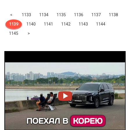
Previous
<
1133
1134
1135
1136
1137
1138
1139
1140
1141
1142
1143
1144
Next
1145
>