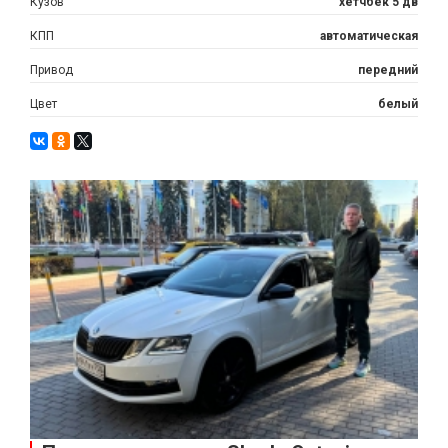
Кузов
хетчбек 5 дв
КПП
автоматическая
Привод
передний
Цвет
белый