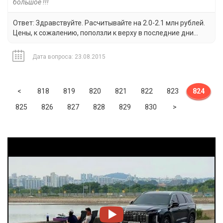
большое !!!
Ответ: Здравствуйте. Расчитывайте на 2.0-2.1 млн рублей.
Цены, к сожалению, поползли к верху в последние дни...
Дата вопроса: 23.08.2015
Previous
<
818
819
820
821
822
823
824
Next
825
826
827
828
829
830
>