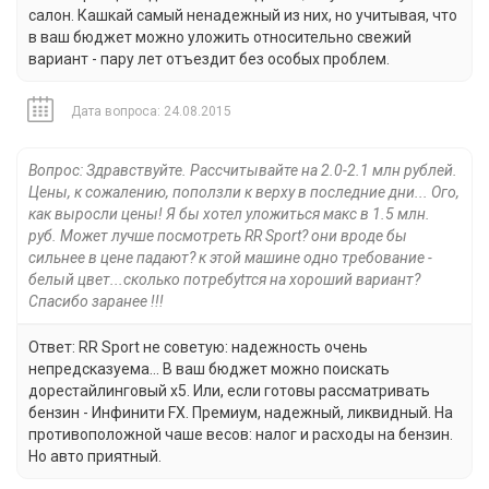
салон. Кашкай самый ненадежный из них, но учитывая, что
в ваш бюджет можно уложить относительно свежий
вариант - пару лет отъездит без особых проблем.
Дата вопроса: 24.08.2015
Вопрос: Здравствуйте. Расcчитывайте на 2.0-2.1 млн рублей.
Цены, к сожалению, поползли к верху в последние дни... Ого,
как выросли цены! Я бы хотел уложиться макс в 1.5 млн.
руб. Может лучше посмотреть RR Sport? они вроде бы
сильнее в цене падают? к этой машине одно требование -
белый цвет...сколько потребуtтся на хороший вариант?
Спасибо заранее !!!
Ответ: RR Sport не советую: надежность очень
непредсказуема... В ваш бюджет можно поискать
дорестайлинговый х5. Или, если готовы рассматривать
бензин - Инфинити FX. Премиум, надежный, ликвидный. На
противоположной чаше весов: налог и расходы на бензин.
Но авто приятный.