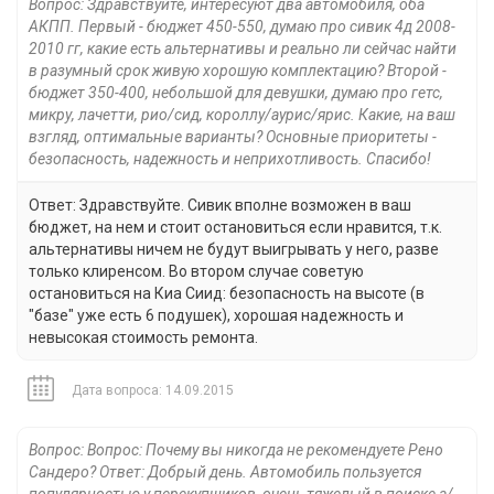
Вопрос: Здравствуйте, интересуют два автомобиля, оба
АКПП. Первый - бюджет 450-550, думаю про сивик 4д 2008-
2010 гг, какие есть альтернативы и реально ли сейчас найти
в разумный срок живую хорошую комплектацию? Второй -
бюджет 350-400, небольшой для девушки, думаю про гетс,
микру, лачетти, рио/сид, короллу/аурис/ярис. Какие, на ваш
взгляд, оптимальные варианты? Основные приоритеты -
безопасность, надежность и неприхотливость. Спасибо!
Ответ: Здравствуйте. Сивик вполне возможен в ваш
бюджет, на нем и стоит остановиться если нравится, т.к.
альтернативы ничем не будут выигрывать у него, разве
только клиренсом. Во втором случае советую
остановиться на Киа Сиид: безопасность на высоте (в
"базе" уже есть 6 подушек), хорошая надежность и
невысокая стоимость ремонта.
Дата вопроса: 14.09.2015
Вопрос: Вопрос: Почему вы никогда не рекомендуете Рено
Сандеро? Ответ: Добрый день. Автомобиль пользуется