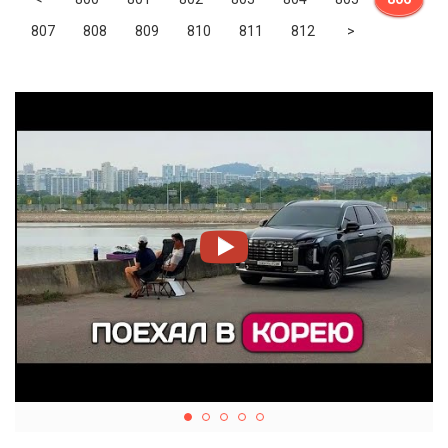
Next
807
808
809
810
811
812
>