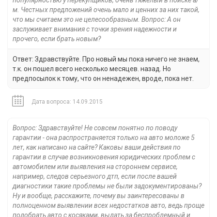
популярностью у перекупщиков, очень тяжелый в поиске а/
м. Честных предложений очень мало и ценних за них такой,
что мы считаем это не целесообразным. Вопрос: А он
заслуживает внимания с точки зрения надежности и
прочего, если брать новым?
Ответ: Здравствуйте. Про новый мы пока ничего не знаем,
т.к. он пошел всего несколько месяцев. назад. Но
предпосылок к тому, что он ненадежен, вроде, пока нет.
Дата вопроса: 14.09.2015
Вопрос: Здравствуйте! Не совсем понятно по поводу
гарантии - она распространяется только на авто моложе 5
лет, как написано на сайте? Каковы ваши действия по
гарантии в случае возникновения юридических проблем с
автомобилем или выявления на стороннем сервисе,
например, следов серьезного дтп, если после вашей
диагностики такие проблемы не были задокументированы?
Ну и вообще, расскажите, почему вы заинтересованы в
полноценном выявлении всех недостатков авто, ведь проще
подобрать авто с косяками, выдать за беспроблемный и