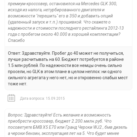
премиум-кроссовер, остановился на Mercedes GLK 300,
исходя из налога, нетурбированного двигателя и
возможности "перешить" его в 350 и добавить опций
(удаленный запуск и т.п.) прошивкой. Что скажете о
надежности и стоимости последнего рестайлинга 2012-13
года с пробегом около 40.000 в хорошей комплектации?
Спасибо
Ответ: Здравствуйте. Пробег до 40 может не получиться,
лучше расчитывать на 60. Бюджет потребуется в районе
1.5 млн рублей. По надежности все немцы очень сильно
просели, но GLK в этом плане в целом неплох: ни одного
сильного агрегата у него нет, но и откровенно слабых мест
тоже нет.
Дата вопроса: 15.09.2015
Вопрос: Здравствуйте! Есть желание и возможность
приобрести кроссовер, бюджет 2.200.милн.руб. Что
посоветуете БМВ Х5 Е70 или Гранд Чероки WJ2 , бмв дизель
а чероки бензин, эксплуатация лет на 5. Что будет менее