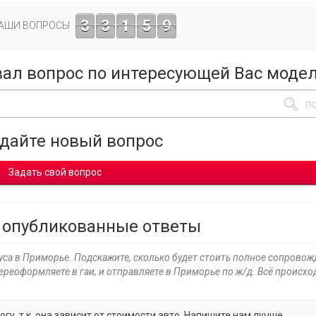
3
3
1
5
9
ВАШИ ВОПРОСЫ
вал вопрос по интересующей Вас моде
адайте новый вопрос
Задать свой вопрос
 опубликованные ответы
уса в Приморье. Подскажите, сколько будет стоить полное сопровож
реоформляете в гаи, и отправляете в Приморье по ж/д. Всё происхо
гу, т.к. она зависит от стоимости авто. Напишите нам лучше