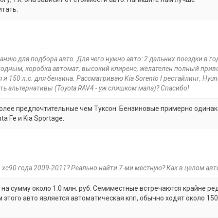
итать.
нию для подбора авто. Для чего нужно авто: 2 дальних поездки в го
ходным, коробка автомат, высокий клиренс, желателен полный прив
и 150 л.с. для бензина. Рассматриваю Kia Sorento I рестайлинг, Hyun
есть альтернативы (Toyota RAV4 - уж слишком мала)? Спасибо!
более предпочтительные чем Туксон. Бензиновые примерно одинак
 Fe и Kia Sportage.
 xc90 года 2009-2011? Реально найти 7-ми местную? Как в целом авт
на сумму около 1.0 млн. руб. Семиместные встречаются крайне ред
того авто является автоматическая кпп, обычно ходят около 150 