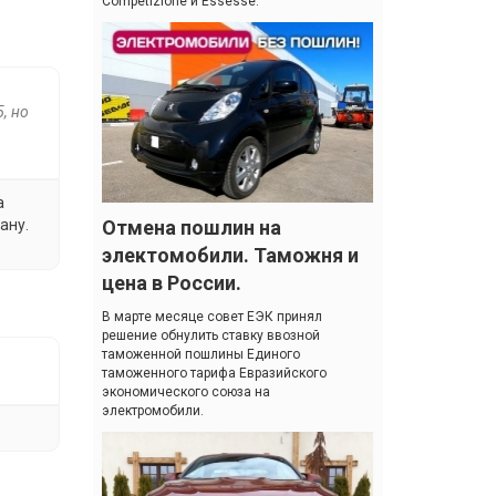
Competizione и Essesse.
, но
а
ану.
Отмена пошлин на
электомобили. Таможня и
цена в России.
В марте месяце совет ЕЭК принял
решение обнулить ставку ввозной
таможенной пошлины Единого
таможенного тарифа Евразийского
экономического союза на
электромобили.