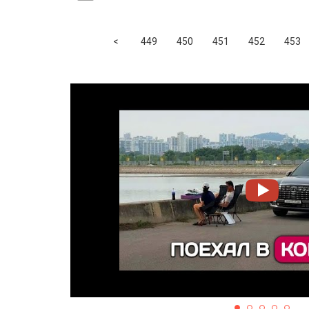
Previous
<
449
450
451
452
453