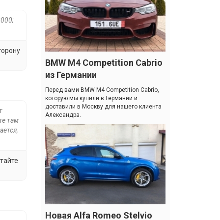
0000;
торону
BMW M4 Competition Cabrio
из Германии
Перед вами BMW M4 Competition Cabrio,
которую мы купили в Германии и
доставили в Москву для нашего клиента
т
Александра.
те там
ается,
итайте
Новая Alfa Romeo Stelvio