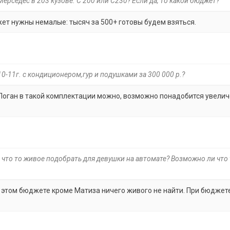
рседес в 203 кузове. С 200 или С230? Если да, то какой бюджет?
жет нужны немалые: тысяч за 500+ готовы будем взяться.
0-11г. с кондиционером,гур и подушками за 300 000 р.?
 Логан в такой комплектации можно, возможно понадобится увели
и что то живое подобрать для девушки на автомате? Возможно ли что 
в этом бюджете кроме Матиза ничего живого не найти. При бюджете