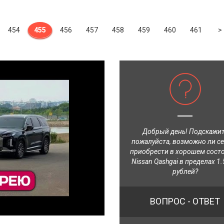
454
455
456
457
458
459
460
461
>
Добрый день! Подскажи
пожалуйста, возможно ли с
приобрести в хорошем сост
Nissan Qashgai в пределах 1.
рублей?
ВОПРОС - ОТВЕТ