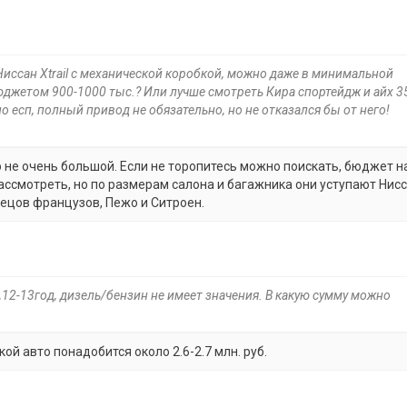
Ниссан Xtrail с механической коробкой, можно даже в минимальной
бюджетом 900-1000 тыс.? Или лучше смотреть Кира спортейдж и айх 35
 есп, полный привод не обязательно, но не отказался бы от него!
р не очень большой. Если не торопитесь можно поискать, бюджет н
ссмотреть, но по размерам салона и багажника они уступают Нисс
ецов французов, Пежо и Ситроен.
12-13год, дизель/бензин не имеет значения. В какую сумму можно
й авто понадобится около 2.6-2.7 млн. руб.