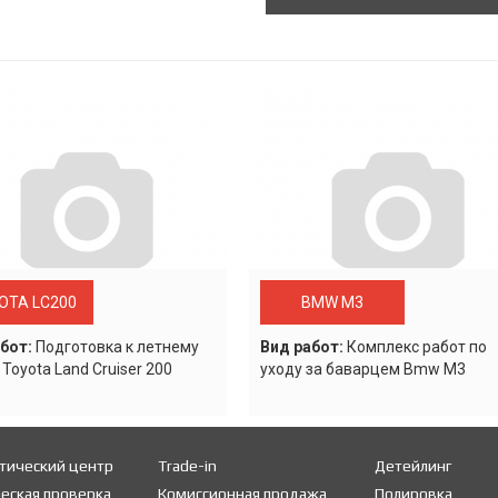
OTA LC200
BMW M3
бот:
Подготовка к летнему
Вид работ:
Комплекс работ по
 Toyota Land Cruiser 200
уходу за баварцем Bmw M3
тический центр
Trade-in
Детейлинг
еская проверка
Комиссионная продажа
Полировка