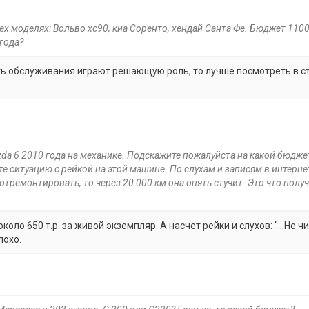
ех моделях: Вольво хс90, киа Соренто, хендай Санта Фе. Бюджет 110
года?
сть обслуживания играют решающую роль, то лучше посмотреть в с
da 6 2010 года на механике. Подскажите пожалуйста на какой бюдже
те ситуацию с рейкой на этой машине. По слухам и записям в интерне
и отремонтировать, то через 20 000 км она опять стучит. Это что получ
ло 650 т.р. за живой экземпляр. А насчет рейки и слухов: "...Не ч
лохо.