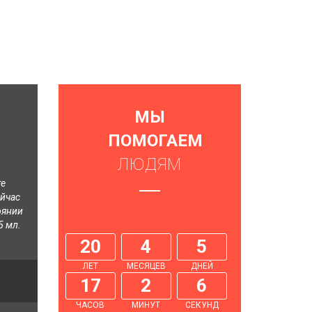
Next
МЫ
ПОМОГАЕМ
ЛЮДЯМ
те
ейчас
оянии
5 мл.
20
4
5
ЛЕТ
МЕСЯЦЕВ
ДНЕЙ
17
2
7
ЧАСОВ
МИНУТ
СЕКУНД