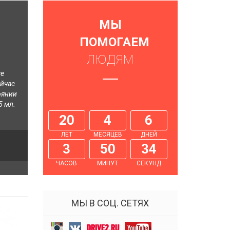
МЫ
ПОМОГАЕМ
ЛЮДЯМ
те
ейчас
оянии
5 мл.
20
4
6
ЛЕТ
МЕСЯЦЕВ
ДНЕЙ
3
50
35
ЧАСОВ
МИНУТ
СЕКУНД
МЫ В СОЦ. СЕТЯХ