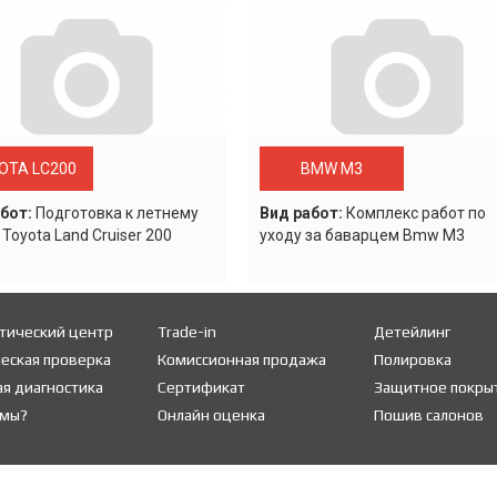
OTA LC200
BMW M3
бот:
Подготовка к летнему
Вид работ:
Комплекс работ по
 Toyota Land Cruiser 200
уходу за баварцем Bmw M3
тический центр
Trade-in
Детейлинг
еская проверка
Комиссионная продажа
Полировка
я диагностика
Сертификат
Защитное покры
 мы?
Онлайн оценка
Пошив салонов