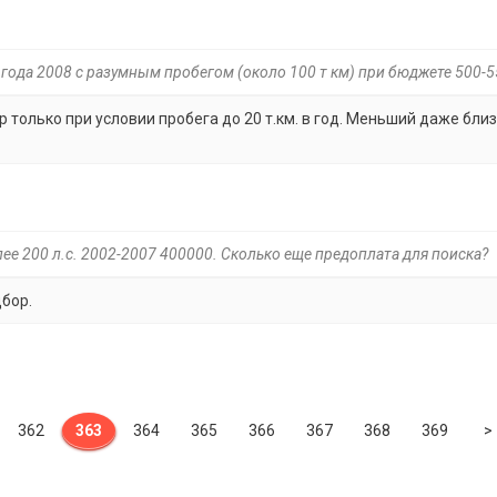
 года 2008 с разумным пробегом (около 100 т км) при бюджете 500-
р только при условии пробега до 20 т.км. в год. Меньший даже бли
олее 200 л.с. 2002-2007 400000. Сколько еще предоплата для поиска?
дбор.
362
363
364
365
366
367
368
369
>