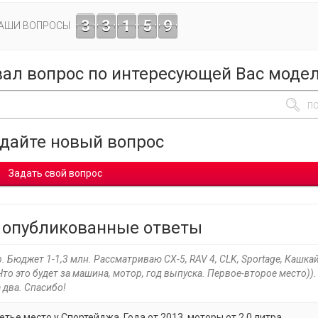
3
3
1
5
9
ВАШИ ВОПРОСЫ
вал вопрос по интересующей Вас моде
адайте новый вопрос
Задать свой вопрос
 опубликованные ответы
 Бюджет 1-1,3 млн. Рассматриваю CX-5, RAV 4, CLK, Sportage, Кашкай
 Что это будет за машина, мотор, год выпуска. Первое-второе место))
 два. Спасибо!
тье место у Спортейджа. Года от 2013, моторы от 2.0 литра