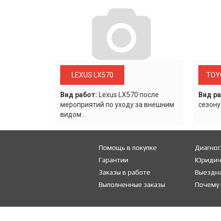
LEXUS LX570
TOY
Вид работ:
Lexus LХ570 после
Вид ра
мероприятий по уходу за внешним
сезону
видом...
Помощь в покупке
Диагнос
Гарантии
Юридич
Заказы в работе
Выездна
Выполненные заказы
Почему