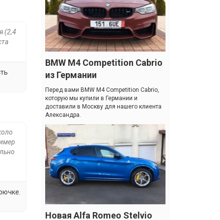
 (2,4
ста
BMW M4 Competition Cabrio
сть
из Германии
Перед вами BMW M4 Competition Cabrio,
которую мы купили в Германии и
доставили в Москву для нашего клиента
Александра.
коло
ример
ально
рючке.
Новая Alfa Romeo Stelvio