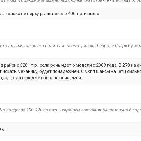
1.6 на мкпп с каким минимальным бюджетом готовы взяться за подб
ф только по верху рынка: около 400 т.р. и выше.
авто для начинающего водителя , расматриваю Шевроле Спарк бу, мо
районе 320+ т.р., если речь идет о модели с 2009 года. В 270 на а
т искать механику, будет понадежней. С мкпп шансы на Гетц сильн
ода, тогда в бюджет вполне впишемся.
46 в пределах 400-420к в очень хорошем состоянии(желательно 6-гор
вы.