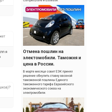
ор?
Competizione и Essesse.
жет
Отмена пошлин на
кпп я
о
электомобили. Таможня и
цена в России.
В марте месяце совет ЕЭК принял
решение обнулить ставку ввозной
таможенной пошлины Единого
таможенного тарифа Евразийского
шков)?
экономического союза на
электромобили.