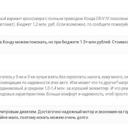
ный вариант кроссовера с полным приводом Хонда CR-V IV поколения
, автомат). Бюджет 1,2 млн. руб. Если возможно, то сообщите пожалуй
, а Хонду можем поискать, но при бюджете 1.3+ млн рублей. Стоимо
гатель у 5-ки и 3-ки лучше взять без переплаты налога, езжу много, о
комендации по надежности этих авто. Или может что-то другое? нап
одинаковый ,в среднем 1,0-1,4 млн. за хороший экземпляр. И что ре
ездовые характеристики, больше комфорт и надежность, чтоб просто
 2 литровым дизелем. Достаточно надежный мотор и экономия на го
айне мало, поэтому искать можем очень долго.