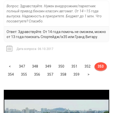
Вопрос: Здравствуйте. Нужен внедорожник/паркетник
полный привод бензин классич.автомат. От 14—15 года
выпуска. Надежность в приоритете. Бюджет до 1 млн. Что
посоветуете? Спасибо.
Ответ: Здравствуйте. От 14 года помочь не сможем, можно
от 13 года поискать Спортейдж/ix35 или Гранд Витару.
Дата вопроса: 06.10.2017
Previous
<
347
348
349
350
351
352
353
Next
354
355
356
357
358
359
>