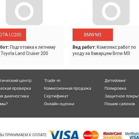
OTA LC200
BMW M3
бот:
Подготовка к летнему
Вид работ:
Комплекс работ по
 Toyota Land Cruiser 200
уходу за баварцем Bmw M3
тический центр
Trade-in
Детейлинг
еская проверка
Комиссионная продажа
Полировка
я диагностика
Сертификат
Защитное покры
 мы?
Онлайн оценка
Пошив салонов
МЫ ПРИНИМАЕМ К ОПЛАТЕ: