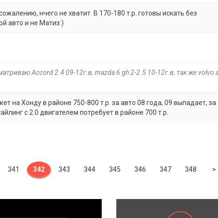
сожалению, нчего не хватит. В 170-180 т.р. готовы искать без
й авто и не Матиз:)
триваю Accord 2.4 09-12г.в, mazda 6 gh 2-2.5 10-12г.в, так же volvo 
т на Хонду в районе 750-800 т.р. за авто 08 года, 09 выпадает, за
айлинг с 2.0 двигателем потребует в районе 700 т.р.
341
342
343
344
345
346
347
348
>