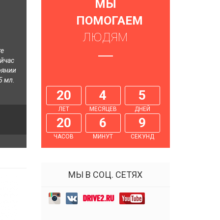
МЫ
ПОМОГАЕМ
ЛЮДЯМ
те
ейчас
оянии
5 мл.
20
4
5
ЛЕТ
МЕСЯЦЕВ
ДНЕЙ
20
6
10
ЧАСОВ
МИНУТ
СЕКУНД
МЫ В СОЦ. СЕТЯХ