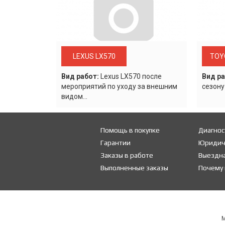
LEXUS LX570
TOY
Вид работ:
Lexus LХ570 после
Вид ра
мероприятий по уходу за внешним
сезону
видом...
Помощь в покупке
Диагнос
Гарантии
Юридич
Заказы в работе
Выездна
Выполненные заказы
Почему