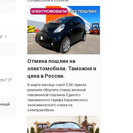
Competizione и Essesse.
. ?
Отмена пошлин на
электомобили. Таможня и
цена в России.
ен? (У
В марте месяце совет ЕЭК принял
решение обнулить ставку ввозной
таможенной пошлины Единого
таможенного тарифа Евразийского
енный
экономического союза на
электромобили.