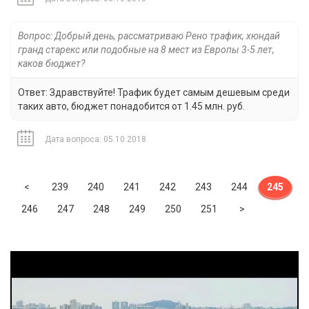
Вопрос: Добрый день, рассматриваю Рено трафик, хюндай
гранд старекс или подобные на 8 мест из Европы 3-5 лет,
каков бюджет?
Ответ: Здравствуйте! Трафик будет самым дешевым среди
таких авто, бюджет понадобится от 1.45 млн. руб.
Дата вопроса: 05.10.2018
Previous
<
239
240
241
242
243
244
245
Next
246
247
248
249
250
251
>