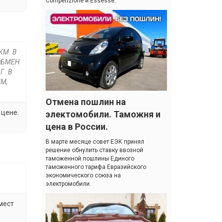
Competizione и Essesse.
КМ. В
ОБМЕН
Г. В
М,
Отмена пошлин на
 цене.
электомобили. Таможня и
цена в России.
В марте месяце совет ЕЭК принял
решение обнулить ставку ввозной
таможенной пошлины Единого
таможенного тарифа Евразийского
экономического союза на
электромобили.
мест