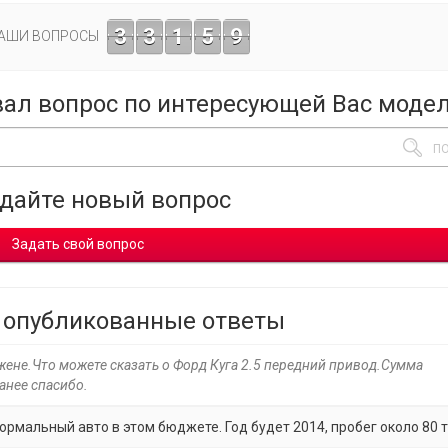
3
3
1
5
9
ВАШИ ВОПРОСЫ
вал вопрос по интересующей Вас моде
адайте новый вопрос
Задать свой вопрос
 опубликованные ответы
жене.Что можете сказать о Форд Куга 2.5 передний привод.Сумма
анее спасибо.
ормальный авто в этом бюджете. Год будет 2014, пробег около 80 т.