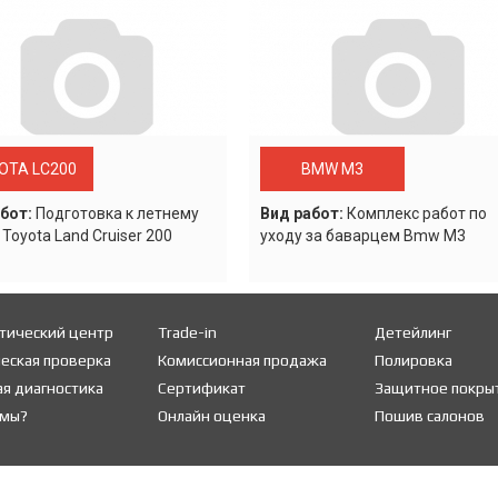
OTA LC200
BMW M3
бот:
Подготовка к летнему
Вид работ:
Комплекс работ по
 Toyota Land Cruiser 200
уходу за баварцем Bmw M3
тический центр
Trade-in
Детейлинг
еская проверка
Комиссионная продажа
Полировка
я диагностика
Сертификат
Защитное покры
 мы?
Онлайн оценка
Пошив салонов