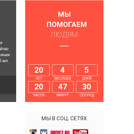
МЫ
ПОМОГАЕМ
ЛЮДЯМ
те
ейчас
оянии
5 мл.
20
4
5
ЛЕТ
МЕСЯЦЕВ
ДНЕЙ
20
47
31
ЧАСОВ
МИНУТ
СЕКУНД
МЫ В СОЦ. СЕТЯХ