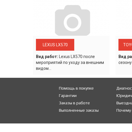
LEXUS LX570
TOY
Вид работ:
Lexus LХ570 после
Вид ра
мероприятий по уходу за внешним
сезону
видом...
Помощь в покупке
Диагнос
Гарантии
Юридич
Заказы в работе
Выездна
Выполненные заказы
Почему