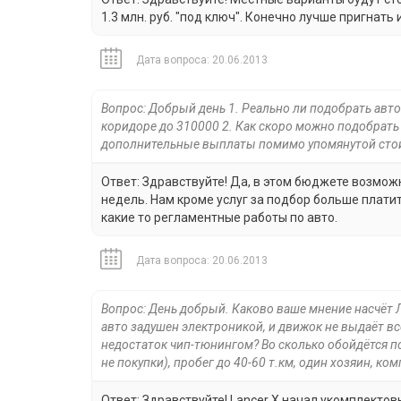
1.3 млн. руб. "под ключ". Конечно лучше пригнать
Дата вопроса: 20.06.2013
Вопрос: Добрый день 1. Реально ли подобрать авт
коридоре до 310000 2. Как скоро можно подобрать
дополнительные выплаты помимо упомянутой сто
Ответ: Здравствуйте! Да, в этом бюджете возмож
недель. Нам кроме услуг за подбор больше платит
какие то регламентные работы по авто.
Дата вопроса: 20.06.2013
Вопрос: День добрый. Каково ваше мнение насчёт Ла
авто задушен электроникой, и движок не выдаёт все
недостаток чип-тюнингом? Во сколько обойдётся по
не покупки), пробег до 40-60 т.км, один хозяин, к
Ответ: Здравствуйте! Lancer X начал укомплектов