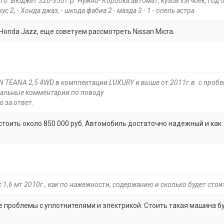
о. Бюджет 320-350т.р. Нужно- Коробка автомат, кузов хэтчбек, год 
с 2, - Хонда джаз, - шкода фабиа 2 - мазда 3 - 1 - опель астра
onda Jazz, еще советуем рассмотреть Nissan Micra.
N TEANA 2,5 4WD в комплектации LUXURY и выше от 2011г.в. с пробе
нальные комментарии по поводу
 за ответ.
т стоить около 850 000 руб. Автомобиль достаточно надежный и как
 1,6 мт 2010г., как по нажежности, содержанию и сколько будет стои
е проблемы с уплотнителями и электрикой. Стоить такая машина б