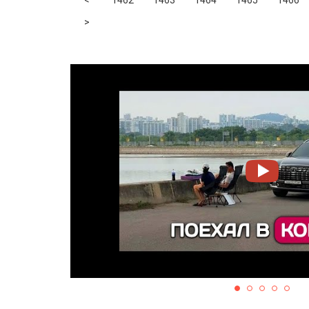
<
1462
1463
1464
1465
1466
Next
>