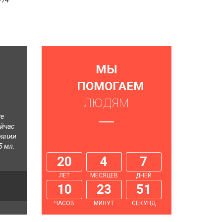
474
МЫ
ПОМОГАЕМ
ЛЮДЯМ
те
ейчас
оянии
5 мл.
20
4
7
ЛЕТ
МЕСЯЦЕВ
ДНЕЙ
10
23
52
ЧАСОВ
МИНУТ
СЕКУНД