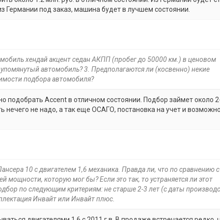
 из Германии под заказ, машина будет в лучшем состоянии.
омобиль хендай акцент седан АКПП (пробег до 50000 км.) в ценовом
 упомянутый автомобиль? 3. Предполагаются ли (косвенно) некие
имости подбора автомобиля?
но подобрать Accent в отличном состоянии. Подбор займет около 2
ь нечего не надо, а так еще ОСАГО, постановка на учет и возможн
нсера 10 с двигателем 1,6 механика. Правда ли, что по сравнению с
й мощности, которую мог бы? Если это так, то устраняется ли этот
дбор по следующим критериям: не старше 2-3 лет (с даты производс
омплектация Инвайт или Инвайт плюс.
ываться двигателями 1,6 с 2011 г.в. В продаже встречается редко,