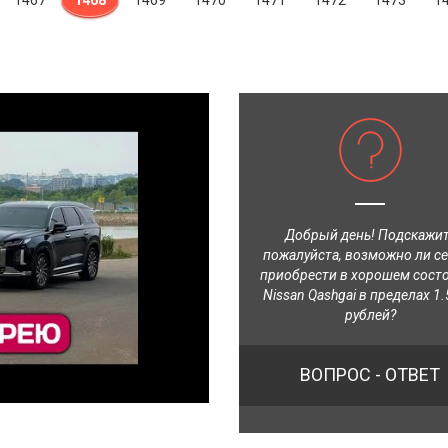
1467
1468
1469
1470
1471
1472
1473
1
Добрый день! Подскажи
пожалуйста, возможно ли с
приобрести в хорошем сост
Nissan Qashgai в пределах 1.
рублей?
ВОПРОС - ОТВЕТ