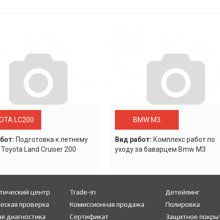
OTA LC200
BMW M3
бот:
Подготовка к летнему
Вид работ:
Комплекс работ по
 Toyota Land Cruiser 200
уходу за баварцем Bmw M3
тический центр
Trade-in
Детейлинг
еская проверка
Комиссионная продажа
Полировка
я диагностика
Сертификат
Защитное покры