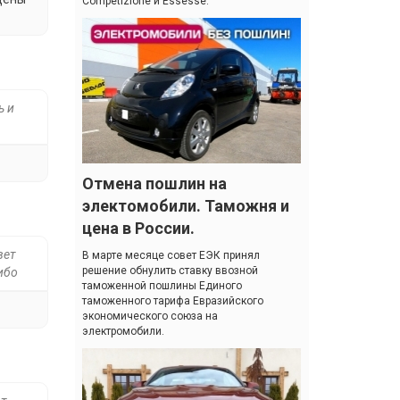
Competizione и Essesse.
ь и
Отмена пошлин на
электомобили. Таможня и
цена в России.
вет
В марте месяце совет ЕЭК принял
решение обнулить ставку ввозной
ибо
таможенной пошлины Единого
таможенного тарифа Евразийского
экономического союза на
электромобили.