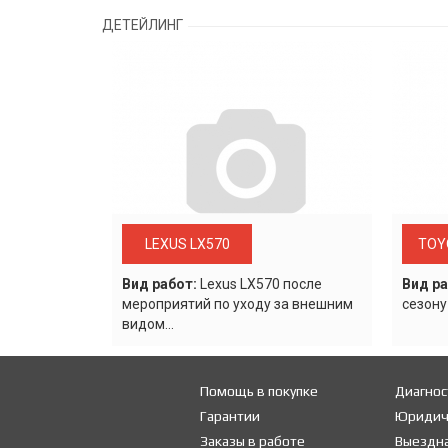
ДЕТЕЙЛИНГ
LEXUS LX570
TOY
Вид работ:
Lexus LХ570 после
Вид ра
мероприятий по уходу за внешним
сезону
видом...
Помощь в покупке
Диагнос
Гарантии
Юридич
Заказы в работе
Выездна