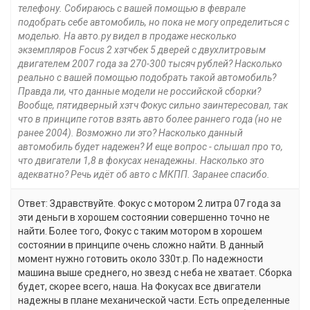
телефону. Собираюсь с вашей помощью в феврале
подобрать себе автомобиль, но пока не могу определиться с
моделью. На авто.ру видел в продаже несколько
экземпляров Focus 2 хэтчбек 5 дверей с двухлитровым
двигателем 2007 года за 270-300 тысяч рублей? Насколько
реально с вашей помощью подобрать такой автомобиль?
Правда ли, что данные модели не российской сборки?
Вообще, пятидверный хэтч Фокус сильно заинтересовал, так
что в принципе готов взять авто более раннего года (но не
ранее 2004). Возможно ли это? Насколько данный
автомобиль будет надежен? И еще вопрос - слышал про то,
что двигатели 1,8 в фокусах ненадежны. Насколько это
адекватно? Речь идёт об авто с МКПП. Заранее спасибо.
Ответ: Здравствуйте. Фокус с мотором 2 литра 07 года за
эти деньги в хорошем состоянии совершенно точно не
найти. Более того, Фокус с таким мотором в хорошем
состоянии в принципе очень сложно найти. В данный
момент нужно готовить около 330т.р. По надежности
машина выше среднего, но звезд с неба не хватает. Сборка
будет, скорее всего, наша. На Фокусах все двигатели
надежны в плане механической части. Есть определенные