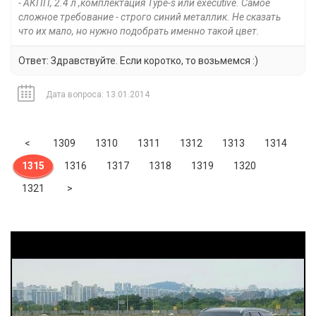
- АКПП, 2.4 л ,комплектация Type-s или executive. Самое
сложное требование - строго синий металлик. Не сказать
что их мало, но нужно подобрать именно такой цвет.
Ответ: Здравствуйте. Если коротко, то возьмемся :)
Дата вопроса: 13.01.2014
Previous
<
1309
1310
1311
1312
1313
1314
1315
1316
1317
1318
1319
1320
Next
1321
>