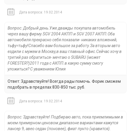
Дата вопроса: 19.02.2014
Вопрос: Добрый день.Уже дважды покупала автомобиль
через вашу фирму.SGV 2004 АКПП и SGV 2007 АКПП.Оба
автомобиля прекрасно себя показали- никаких вложений,
тьфу=тьфу!Cпасибо вам большое за работу.За вторым авто
ездили с мужем в Москву,в ваш главный офис.Сейчас хочу в
третий раз обратиться- мечтаю о SUBARU (может
FORESTER?)2011 года с АКПП.в какую сумму смогу
уложиться? С уважением Юлия
Ответ: Здравствуйте! Всегда рады помочь. Форик сможем
подобрать в пределах 830-850 тыс. руб.
Дата вопроса: 19.02.2014
Вопрос: Здравствуйте! Подбираю авто, пока приемлимыми в
моем примерном ценовом диапазоне вариантами кажутся
лансер 9, авео седан (поновее), фиат пунто (нравится).