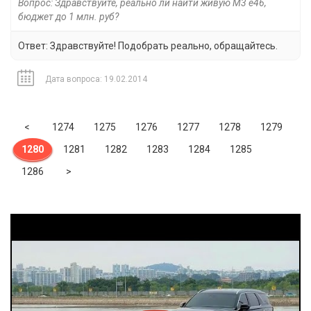
Вопрос: Здравствуйте, реально ли найти живую M3 e46,
бюджет до 1 млн. руб?
Ответ: Здравствуйте! Подобрать реально, обращайтесь.
Дата вопроса: 19.02.2014
Previous
<
1274
1275
1276
1277
1278
1279
1280
1281
1282
1283
1284
1285
Next
1286
>