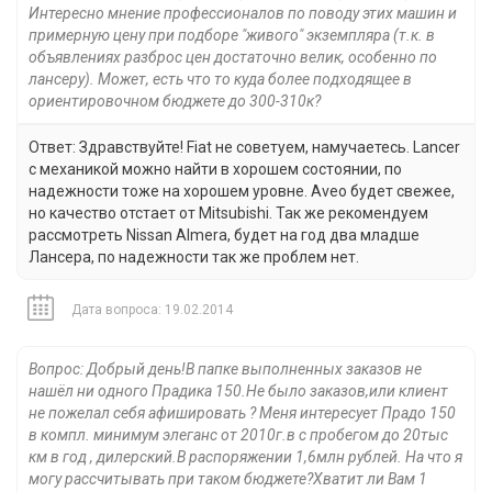
Интересно мнение профессионалов по поводу этих машин и
примерную цену при подборе "живого" экземпляра (т.к. в
объявлениях разброс цен достаточно велик, особенно по
лансеру). Может, есть что то куда более подходящее в
ориентировочном бюджете до 300-310к?
Ответ: Здравствуйте! Fiat не советуем, намучаетесь. Lancer
c механикой можно найти в хорошем состоянии, по
надежности тоже на хорошем уровне. Aveo будет свежее,
но качество отстает от Mitsubishi. Так же рекомендуем
рассмотреть Nissan Almera, будет на год два младше
Лансера, по надежности так же проблем нет.
Дата вопроса: 19.02.2014
Вопрос: Добрый день!В папке выполненных заказов не
нашёл ни одного Прадика 150.Не было заказов,или клиент
не пожелал себя афишировать ? Меня интересует Прадо 150
в компл. минимум элеганс от 2010г.в с пробегом до 20тыс
км в год , дилерский.В распоряжении 1,6млн рублей. На что я
могу рассчитывать при таком бюджете?Хватит ли Вам 1