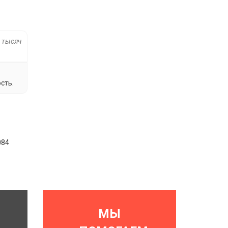
0 тысяч
сть.
084
МЫ