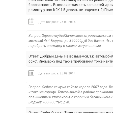
безопасность. Высокая стоимость запчастей и ре
ремонту у нас. К9К 1.5 дизель не надежен. 2) При
Дата вопроса: 25.09.2014
Вопрос: Здравствуйте!Занимаюсь строительством и
местный 4х4.Бюджет до 350000руб без Ваших.Что с
подобрать иномарку с такими же условиями
Ответ: Добрый день. Не возьмемся, т.к. автомоби
бокс". Иномарку под такие требования тоже найт
Дата вопроса: 25.09.2014
Вопрос: Сейчас езжу на тойоте короле 2007 года. 
и того же города. Теперь зимой в районе прожива
повышенным клиренсом, с хорошим багажником и с
Бюджет 700-900 тыс.руб.
Ответ: Добрый день. Такими же неприхотливыми б