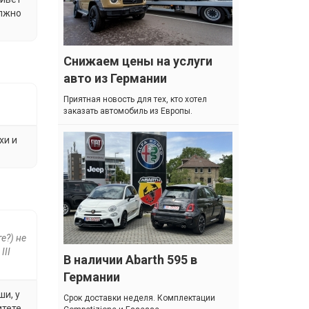
олжно
Снижаем цены на услуги
авто из Германии
Приятная новость для тех, кто хотел
заказать автомобиль из Европы.
хи и
е?) не
III
В наличии Abarth 595 в
Германии
ши, у
Cрок доставки неделя. Комплектации
итете