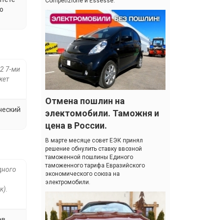
Competizione и Essesse.
о
2 7-ми
жет
Отмена пошлин на
ческий
электомобили. Таможня и
цена в России.
В марте месяце совет ЕЭК принял
решение обнулить ставку ввозной
таможенной пошлины Единого
таможенного тарифа Евразийского
дного
экономического союза на
электромобили.
к).
в.