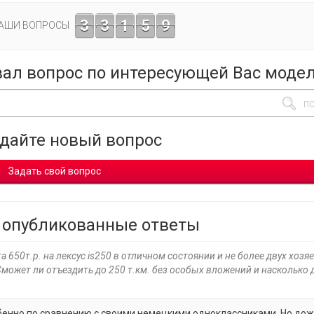
3
3
1
5
9
ВАШИ ВОПРОСЫ
вал вопрос по интересующей Вас моде
адайте новый вопрос
Задать свой вопрос
 опубликованные ответы
 650т.р. на лексус is250 в отличном состоянии и не более двух хозяе
Сможет ли отъездить до 250 т.км. без особых вложений и насколько 
обенно по сравнению с своими немецкими одноклассниками. Но до