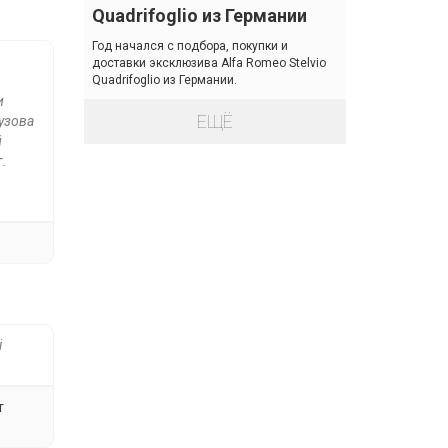
Quadrifoglio из Германии
Год начался с подбора, покупки и
доставки эксклюзива Alfa Romeo Stelvio
Quadrifoglio из Германии.
и
ЕЩЁ
узова
й
т.
i
т