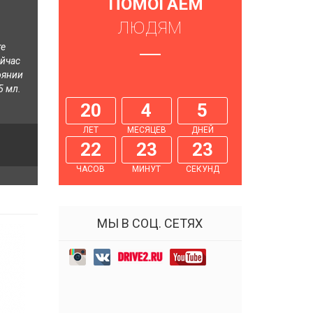
ПОМОГАЕМ
ЛЮДЯМ
те
ейчас
оянии
5 мл.
20
4
5
ЛЕТ
МЕСЯЦЕВ
ДНЕЙ
22
23
24
ЧАСОВ
МИНУТ
СЕКУНД
МЫ В СОЦ. СЕТЯХ