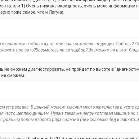
монта. или 1) Очень низкая ликвидность, очень мало информации п
мерно тоже самое, что и Лагуна.
 в основном в области,под мои задачи хорошо подходит Соболь 275
кажите про авто?Возьметесь ли за подбор? Возможно ли в этот бюд
ль не сможем диагностировать, не пройдет по высоте в "диагности
и не сможем.
Всем устраивала. В данный момент сменил место жительства в черте о
ния часто цепляю днищем. Нужна такая же неприхотливая машина но с
 ровным полом второго ряда сидений (не исключаю 4вд и паркетни
удут Toyota Rav4 и Honda CR-V, так же можно рассмотреть корейце