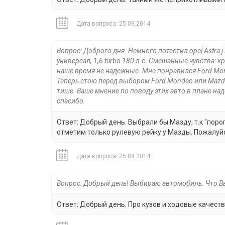
Дата вопроса: 25.09.2014
Вопрос: Доброго дня. Немного потестил opel Astra j
универсал, 1,6 turbo 180 л.с. Смешанные чувства: к
наше время не надежные. Мне понравился Ford Mon
Теперь стою перед выбором Ford Mondeo или Mazda 6
тише. Ваше мнение по поводу этих авто в плане над
спасибо.
Ответ: Добрый день. Выбрали бы Мазду, т.к "поро
отметим только рулевую рейку у Мазды. Пожалуй
Дата вопроса: 25.09.2014
Вопрос: Добрый день! Выбираю автомобиль. Что В
Ответ: Добрый день. Про кузов и ходовые качеств