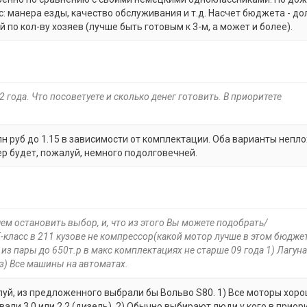
вас: манера езды, качество обслуживания и т.д. Насчет бюджета - д
 по кол-ву хозяев (лучше быть готовым к 3-м, а может и более).
12 года. Что посоветуете и сколько денег готовить. В приоритете
н руб до 1.15 в зависимости от комплектации. Оба варианты непло
р будет, пожалуй, немного подолговечней.
чем остановить выбор, и, что из этого Вы можете подобрать/
Е-класс в 211 кузове не компрессор(какой мотор лучше в этом бюджет
 из пары до 650т.р в макс комплектациях не старше 09 года 1) Лагуна 
нз) Все машины на автоматах.
уй, из предложенного выбрали бы Вольво S80. 1) Все моторы хоро
али 3.0 или 2.2 (дизель). 2) Обычно выбирают люди у кого в приор