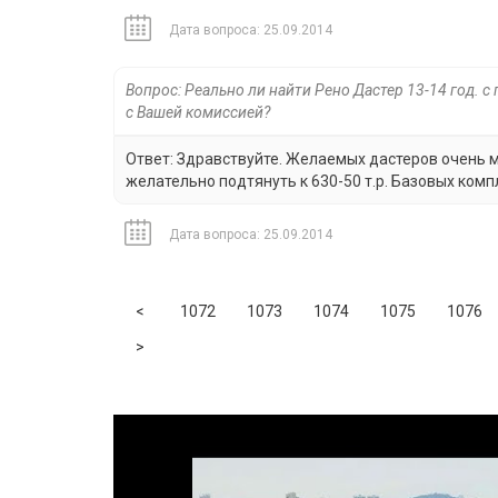
Дата вопроса: 25.09.2014
Вопрос: Реально ли найти Рено Дастер 13-14 год. с
с Вашей комиссией?
Ответ: Здравствуйте. Желаемых дастеров очень ма
желательно подтянуть к 630-50 т.р. Базовых ком
Дата вопроса: 25.09.2014
Previous
<
1072
1073
1074
1075
1076
Next
>