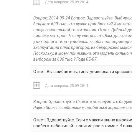
Дата вопроса: 25.09.2014
Вопрос: 2014-09-24 Вопрос: Здравствуйте. Выбираю
бюджете 600 тыс. что лучше приобрести? И можете
профессиональной точки зрения. Ответ: Добрый ден
линейке моторов. Что лучше, решать Вам, для каких
у них одного типа - универсалы, оба полноприво
эксплуатации плюс пригород, из бездорожья макси
Поскольку, в моем понимании, эти модели сильно н
выбором за 600 тыс.? Года 05-07.
Ответ: Вы ошибаетесь, типы: универсал и кроссов
Дата вопроса: 25.09.2014
Вопрос: Здравствуйте.Скажите пожалуйста с бюджет
Pajero Sport II с небольшим пробегом,в хорошем с
Ответ: Здравствуйте. Если с максимально широк
пробега: небольшой - понятие растяжимое. В ваше