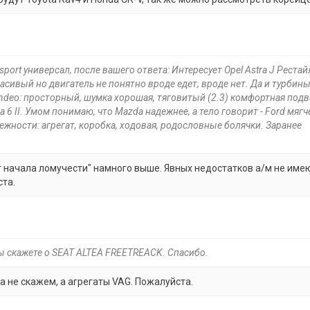
 sport универсал, после вашего ответа: Интересует Opel Astra J Реста
расивый но двигатель не понятно вроде едет, вроде нет. Да и турбины
deo: просторный, шумка хорошая, тяговитый (2.3) комфортная подв
 II. Умом понимаю, что Mazda надежнее, а тело говорит - Ford мягч
ежности: агрегат, коробка, ходовая, родословные болячки. Заранее
г начала ломучести" намного выше. Явных недостатков а/м не имею
ста.
ы скажете о SEAT ALTEA FREETREACK. Спасибо.
а не скажем, а агрегаты VAG. Пожалуйста.