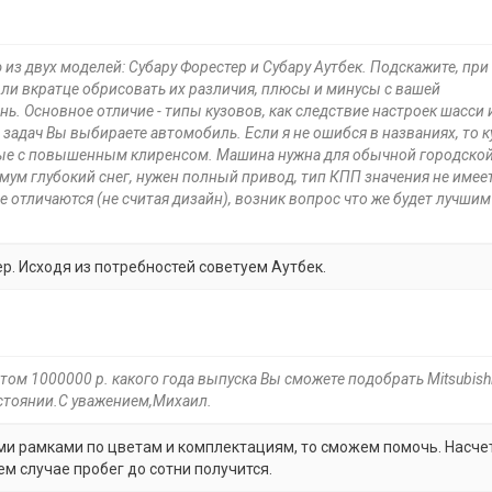
 из двух моделей: Субару Форестер и Субару Аутбек. Подскажите, при
 ли вкратце обрисовать их различия, плюсы и минусы с вашей
ь. Основное отличие - типы кузовов, как следствие настроек шасси 
 задач Вы выбираете автомобиль. Если я не ошибся в названиях, то к
дные с повышенным клиренсом. Машина нужна для обычной городско
мум глубокий снег, нужен полный привод, тип КПП значения не имее
е отличаются (не считая дизайн), возник вопрос что же будет лучшим
ер. Исходя из потребностей советуем Аутбек.
ом 1000000 р. какого года выпуска Вы сможете подобрать Mitsubish
остоянии.С уважением,Михаил.
ими рамками по цветам и комплектациям, то сможем помочь. Насче
м случае пробег до сотни получится.