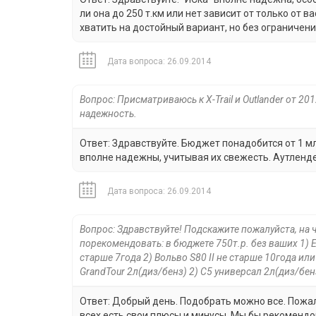
ли она до 250 т.км или нет зависит от только от 
хватить на достойный вариант, но без ограничений
Дата вопроса: 26.09.2014
Вопрос: Присматриваюсь к X-Trail и Outlander от 20
надежность.
Ответ: Здравствуйте. Бюджет понадобится от 1 мл
вполне надежны, учитывая их свежесть. Аутленде
Дата вопроса: 26.09.2014
Вопрос: Здравствуйте! Подскажите пожалуйста, на 
порекомендовать: в бюджете 750т.р. без ваших 1) 
старше 7года 2) Вольво S80 II не старше 10года или
GrandTour 2л(диз/бенз) 2) С5 универсал 2л(диз/бе
Ответ: Добрый день. Подобрать можно все. Пожал
всех есть свои плюсы и минусы. Мы бы рекомендов