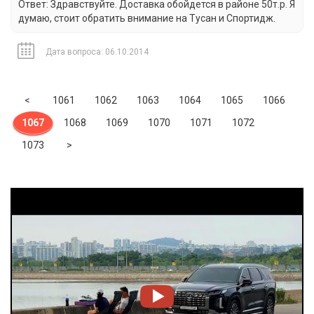
Ответ: Здравствуйте. Доставка обойдется в районе 50т.р. Я
думаю, стоит обратить внимание на Тусан и Спортидж.
Дата вопроса: 06.10.2014
Previous
<
1061
1062
1063
1064
1065
1066
1067
1068
1069
1070
1071
1072
Next
1073
>