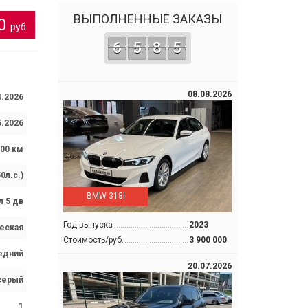
ВЫПОЛНЕННЫЕ ЗАКАЗЫ
00
руб.
6
5
8
5
08.08.2026
4.2026
5.2026
00 км
0л.с.)
BMW 318I
л 5 дв
Год выпуска
2023
еская
Стоимость/руб.
3 900 000
едний
20.07.2026
серый
1