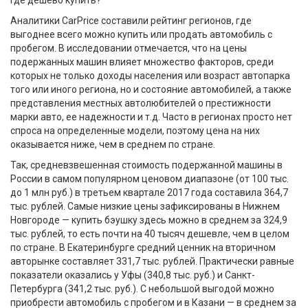
Где дешево купить?
Аналитики CarPrice составили рейтинг регионов, где
выгоднее всего можно купить или продать автомобиль с
пробегом. В исследовании отмечается, что на цены
подержанных машин влияет множество факторов, среди
которых не только доходы населения или возраст автопарка
того или иного региона, но и состояние автомобилей, а также
представления местных автолюбителей о престижности
марки авто, ее надежности и т.д. Часто в регионах просто нет
спроса на определенные модели, поэтому цена на них
оказывается ниже, чем в среднем по стране.
Так, средневзвешенная стоимость подержанной машины в
России в самом популярном ценовом диапазоне (от 100 тыс.
до 1 млн руб.) в третьем квартале 2017 года составила 364,7
тыс. рублей. Самые низкие цены зафиксированы в Нижнем
Новгороде — купить бэушку здесь можно в среднем за 324,9
тыс. рублей, то есть почти на 40 тысяч дешевле, чем в целом
по стране. В Екатеринбурге средний ценник на вторичном
авторынке составляет 331,7 тыс. рублей. Практически равные
показатели оказались у Уфы (340,8 тыс. руб.) и Санкт-
Петербурга (341,2 тыс. руб.). С небольшой выгодой можно
приобрести автомобиль с пробегом и в Казани — в среднем за