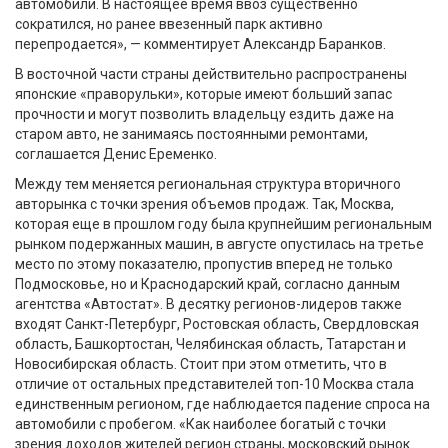
автомобили. В настоящее время ввоз существенно
сократился, но ранее ввезенный парк активно
перепродается», — комментирует Александр Баранков.
В восточной части страны действительно распространены
японские «праворульки», которые имеют больший запас
прочности и могут позволить владельцу ездить даже на
старом авто, не занимаясь постоянными ремонтами,
соглашается Денис Еременко.
Между тем меняется региональная структура вторичного
авторынка с точки зрения объемов продаж. Так, Москва,
которая еще в прошлом году была крупнейшим региональным
рынком подержанных машин, в августе опустилась на третье
место по этому показателю, пропустив вперед не только
Подмосковье, но и Краснодарский край, согласно данным
агентства «Автостат». В десятку регионов-лидеров также
входят Санкт-Петербург, Ростовская область, Свердловская
область, Башкортостан, Челябинская область, Татарстан и
Новосибирская область. Стоит при этом отметить, что в
отличие от остальных представителей топ-10 Москва стала
единственным регионом, где наблюдается падение спроса на
автомобили с пробегом. «Как наиболее богатый с точки
зрения доходов жителей регион страны, московский рынок