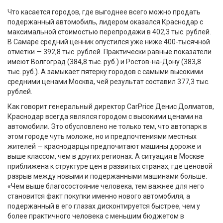
Что касается городов, где выгоднее всего можно продать
подержанный автомобиль, лидером оказался Краснодар с
максимальной стоимостью перепродажи в 402,3 тыс. рублей.
В Самаре средний ценник опустился уже ниже 400-тысячной
отметки — 392,8 тыс. рублей. Практически равные показатели
имеют Волгоград (384,8 тыс. руб.) и Ростов-на-Дону (383,8
тыс. руб.). А замыкает пятерку городов с самыми высокими
средними ценами Москва, чей результат составил 377,3 тыс.
рублей.
Как говорит генеральный директор CarPrice Денис Долматов,
Краснодар всегда являлся городом с высокими ценами на
автомобили. Это обусловлено не только тем, что автопарк в
этом городе чуть моложе, но и предпочтениями местных
жителей — краснодарцы предпочитают машины дороже и
выше классом, чем в других регионах. А ситуация в Москве
приближена к структуре цен в развитых странах, где ценовой
разрыв между новыми и подержанными машинами больше.
«Чем выше благосостояние человека, тем важнее для него
становится факт покупки именно нового автомобиля, а
подержанный в его глазах дисконтируется быстрее, чем у
более практичного человека с меньшим бюджетом в