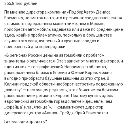
355,8 тыс. рублей.
По мнению директора компании «ПодборАвто» Дениса
Еременко, несмотря на то, что в регионах средневзвешенная
стоимость подержанных машин ниже, чем в Москве,
приобрести автомобиль задешево или даже по средней цене
здесь крайне проблематично, поскольку в большинстве
случаев это хлам, купленный в крупных городах и
привезенный для перепродажи.
«В регионах России цены на автомобили с пробегом
значительно различаются. Это зависит от многих факторов, и
один из них — географический. Например, в областях,
расположенных близко к Японии и Южной Корее, можно
выгодно приобрести бэушные машины из этих стран. В
Калининградской области наоборот: встретить подержанную
„азиатку“ — настоящая редкость, что объясняется близким
расположением региона к Европе. Поэтому купить здесь
европейский автомобиль гораздо легче и дешевле, чем
„корейца“ или „японца“», — комментирует директор
дилерского центра «Авилон-Трейд» Юрий Елистратов.
Где выгодно продать?