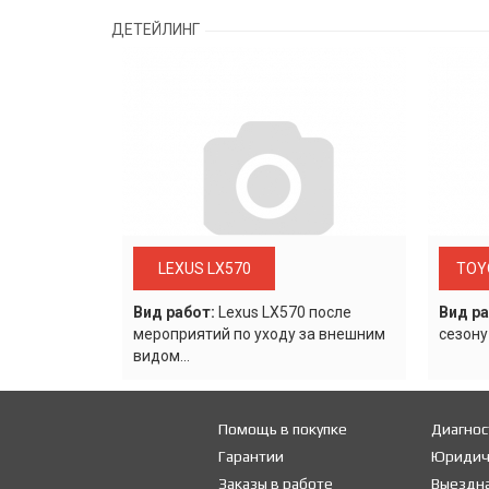
ДЕТЕЙЛИНГ
LEXUS LX570
TOY
Вид работ:
Lexus LХ570 после
Вид ра
мероприятий по уходу за внешним
сезону
видом...
Помощь в покупке
Диагнос
Гарантии
Юридич
Заказы в работе
Выездна