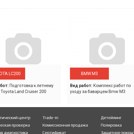
OTA LC200
BMW M3
бот:
Подготовка к летнему
Вид работ:
Комплекс работ по
 Toyota Land Cruiser 200
уходу за баварцем Bmw M3
тический центр
Trade-in
Детейлинг
еская проверка
Комиссионная продажа
Полировка
я диагностика
Сертификат
Защитное покры