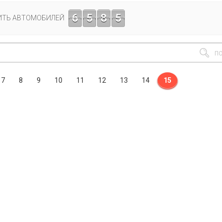
6
5
8
5
ИТЬ АВТОМОБИЛЕЙ
7
8
9
10
11
12
13
14
15