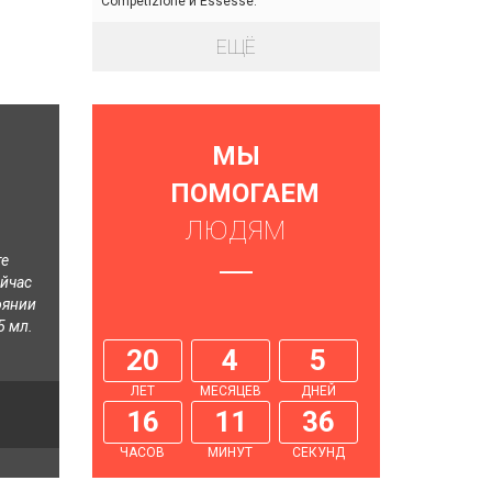
Competizione и Essesse.
ЕЩЁ
МЫ
ПОМОГАЕМ
ЛЮДЯМ
те
ейчас
оянии
5 мл.
20
4
5
ЛЕТ
МЕСЯЦЕВ
ДНЕЙ
16
11
37
ЧАСОВ
МИНУТ
СЕКУНД